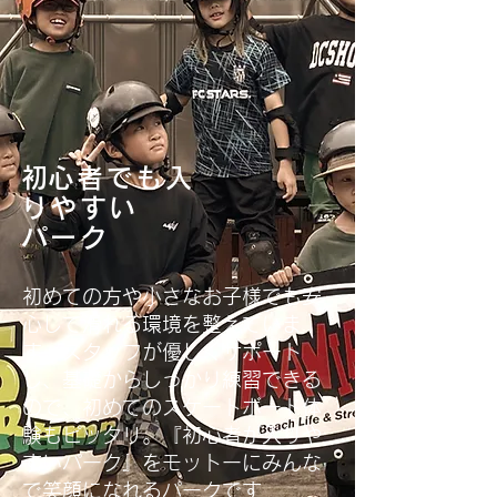
​初心者でも入
りやすい
パーク
​初めての方や小さなお子様でも安
心して滑れる環境を整えていま
す。スタッフが優しくサポート
し、基礎からしっかり練習できる
ので、初めてのスケートボード体
験もピッタリ。『初心者が入りや
すいパーク』をモットーにみんな
で笑顔になれるパークです